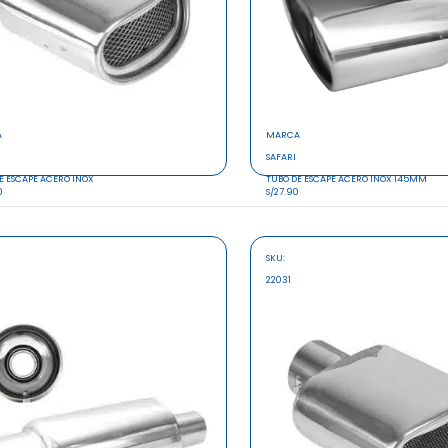
A
MARCA
SAFARI
E ESCAPE ACERO INOX
TUBO DE ESCAPE ACERO INOX 145MM
0
S/27.90
SKU:
22031