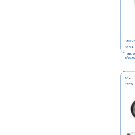
MARC
SAFARI
TUBO D
S/56.9
SKU:
17826