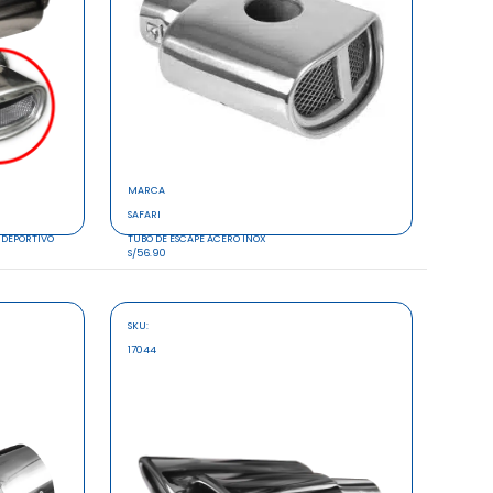
MARCA
SAFARI
 DEPORTIVO
TUBO DE ESCAPE ACERO INOX
S/56.90
SKU:
17044