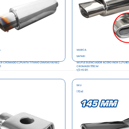
A
MARCA
SAFARI
ER CROMADO C/PUNTA TITANIO (NM51019060)
MUFLE SILENCIADOR ACERO INOX C/TUBO
0
CROMADO 55CM
S/246.90
SKU:
17041