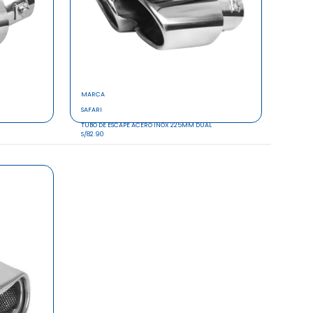
MARCA
SAFARI
TUBO DE ESCAPE ACERO INOX 225MM DUAL
S/82.90