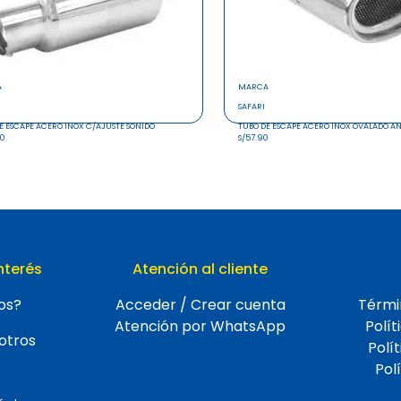
A
MARCA
SAFARI
E ESCAPE ACERO INOX C/AJUSTE SONIDO
TUBO DE ESCAPE ACERO INOX OVALADO 
90
S/57.90
nterés
Atención al cliente
os?
Acceder / Crear cuenta
Térmi
Atención por WhatsApp
Polít
otros
Polí
Pol