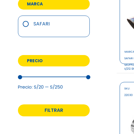
MARCA
SAFARI
MARC
SAFARI
PRECIO
MUFFL
S/212.9
Precio:
S/20
—
S/250
SKU:
22030
FILTRAR