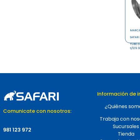
MARC
SAFARI
TUBO D
S/129.
Información de i
¿Quiénes som
Comunicate con nosotros:
Trabaja con nos
Sucursales
981 123 972
Tienda