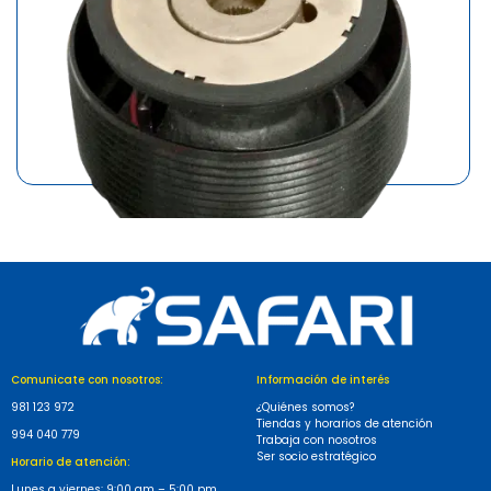
MARCA
SAFARI
BOCAMASA PARA NISSAN
S/22.10
Comunicate con nosotros:
Información de interés
981 123 972
¿Quiénes somos?
Tiendas y horarios de atención
994 040 779
Trabaja con nosotros
Ser socio estratégico
Horario de atención:
Lunes a viernes: 9:00 am – 5:00 pm