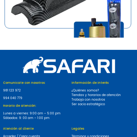
MARCA
SAFARI
TRIO MEDIDOR T/POSTE CARBON TEMP ACEITE TACOMETRO
S/179.90
Comunicate con nosotros:
Información de interés
981 123 972
¿Quiénes somos?
Tiendas y horarios de atención
994 040 779
Trabaja con nosotros
Ser socio estratégico
Horario de atención:
Lunes a viernes: 9:00 am – 5:00 pm
Sábados: 9: 00 am – 1:00 pm
Atención al cliente
Legales
Acceder / Crear cuenta
Términos y condiciones