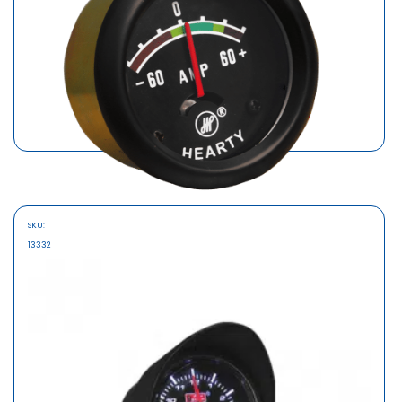
SKU:
MARCA
13332
AUTOGAUGE
MEDIDOR AMPERIMETRO -60C 0C 60C
S/5.30