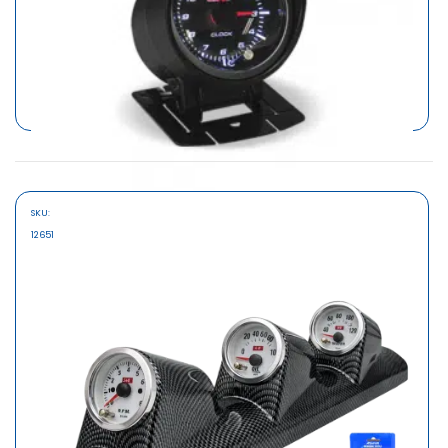
SKU:
MARCA
12651
AUTOGAUGE
RELOJ ELECTRICO 52MM SMOKE LENS AUTO GAUGE
S/141.10