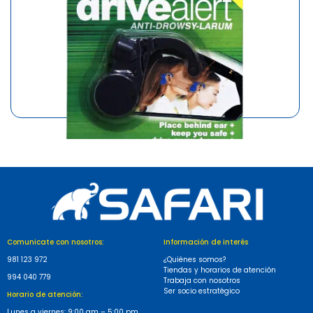
MARCA
SAFARI
AVISADOR MUSICAL
S/4.80
Comunicate con nosotros:
Información de interés
981 123 972
¿Quiénes somos?
Tiendas y horarios de atención
994 040 779
Trabaja con nosotros
Ser socio estratégico
Horario de atención:
Lunes a viernes: 9:00 am – 5:00 pm