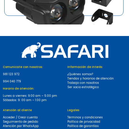
MARCA
SAFARI
FAROS LED P/MOTO 12-60V DC 15.5W SMD 3570 CRANEO
S/43.90
Comunicate con nosotros:
Información de interés
981 123 972
¿Quiénes somos?
Tiendas y horarios de atención
994 040 779
Trabaja con nosotros
Ser socio estratégico
Horario de atención:
Lunes a viernes: 9:00 am – 5:00 pm
Sábados: 9: 00 am – 1:00 pm
Atención al cliente
Legales
Acceder / Crear cuenta
Términos y condiciones
Seguimiento de pedido
Política de privacidad
Atención por WhatsApp
Política de garantías