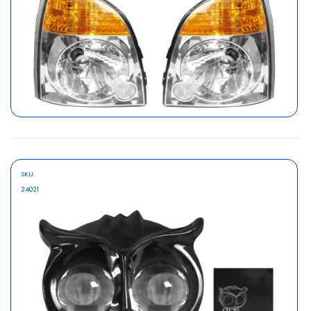
SKU:
MARCA
24021
SAFARI
FARO DELANTERO P/HYUNDAI PORTER 2004 066
S/261.10