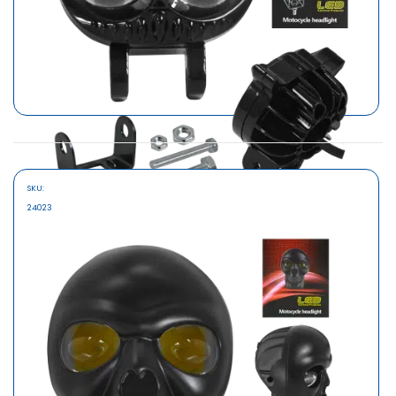
SKU:
MARCA
24023
SAFARI
FAROS LED P/MOTO 12-60V DC 15.5W SMD 3570 BUHO
S/20.90