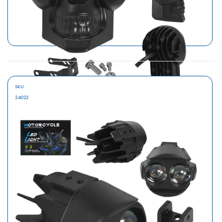
SKU:
MARCA
24022
SAFARI
FAROS LED P/MOTO 12-60V DC 15.5W SMD 3570 CALAVERA
S/52.90