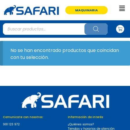
MAQUINARIA
No se han encontrado productos que coincidan
con tu selección.
Comunicate con nosotros:
Información de interés
981 123 972
¿Quiénes somos?
Tiendas y horarios de atención